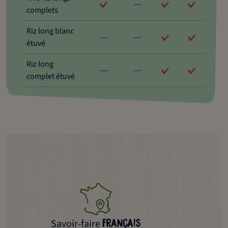
---
complets
Riz long blanc
---
---
étuvé
Riz long
---
---
complet étuvé
Savoir-faire
français