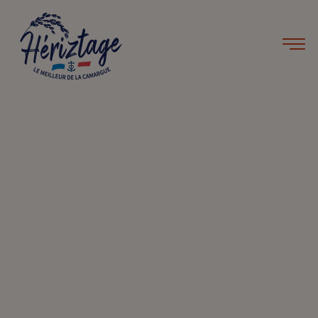
Accueil
Professionnels
Distribution
spécialisée,
restauration
professionnelle et
industrie
La marque Hériztage se développe hors des réseaux de la
grande distribution. Les consommateurs la trouvent dans les
magasins bio, les magasins de producteurs ou les épiceries