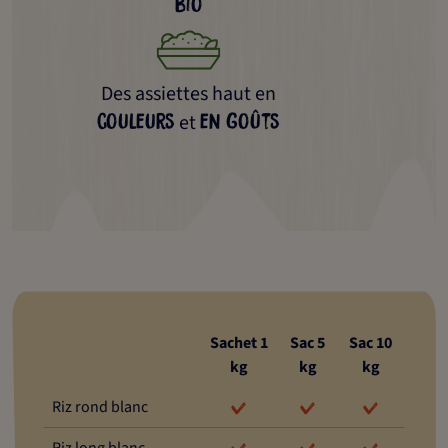
bio
Des assiettes haut en
et
couleurs
en goûts
Sachet 1
Sac 5
Sac 10
kg
kg
kg
Riz rond blanc