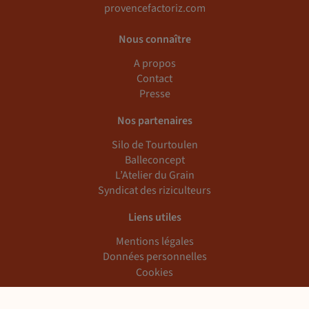
provencefactoriz.com
Nous connaître
A propos
Contact
Presse
Nos partenaires
Silo de Tourtoulen
Balleconcept
L’Atelier du Grain
Syndicat des riziculteurs
Liens utiles
Mentions légales
Données personnelles
Cookies