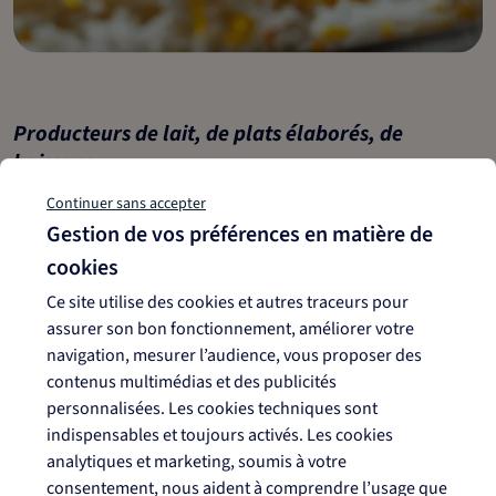
Producteurs de lait, de plats élaborés, de
boissons..
Industriels de l'agroalimentaire
Continuer sans accepter
La gamme des riz de Camargue IGP Hériztage est disponible
Gestion de vos préférences en matière de
pour l’industrie agroalimentaire en sacs de 5, 10 et 25 kg,
cookies
jusqu'aux big bags. Nous consulter.
Ce site utilise des cookies et autres traceurs pour
Prenez contact avec nous
assurer son bon fonctionnement, améliorer votre
navigation, mesurer l’audience, vous proposer des
contenus multimédias et des publicités
personnalisées. Les cookies techniques sont
indispensables et toujours activés. Les cookies
analytiques et marketing, soumis à votre
consentement, nous aident à comprendre l’usage que