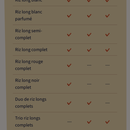
Riz long blanc
Riz long blanc
parfumé
Riz long semi-
complet
Riz long complet
Riz long rouge
---
---
complet
Riz long noir
---
---
complet
Duo de riz longs
---
complets
Trio riz longs
---
complets