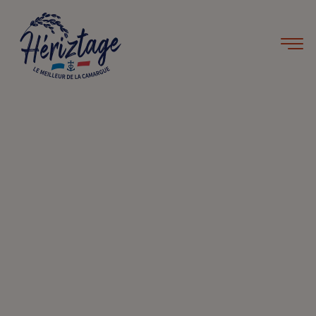
Accueil
Recettes
Risotto butternut rôtie et gorgonzola
Risotto butternut rôtie et
gorgonzola