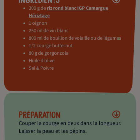
300 g de
riz rond blanc IGP Camargue
Hériztage
1 oignon
250 ml de vin blanc
800 ml de bouillon de volaille ou de légumes
1/2 courge butternut
80 g de gorgonzola
Huile d’olive
Sel & Poivre
Préparation
Couper la courge en deux dans la longueur.
Laisser la peau et les pépins.