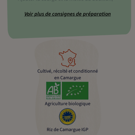
cuire à feu doux pendant 7 min en remuant
régulièrement.
Voir plus de consignes de préparation
Ajouter le reste du bouillon et cuire encore
7 min à feux doux.
Hors du feu, incorporer le gorgonzola
coupé en dés et mélanger vigoureusement.
Cultivé, récolté et conditionné
en Camargue
Agriculture biologique
Riz de Camargue IGP