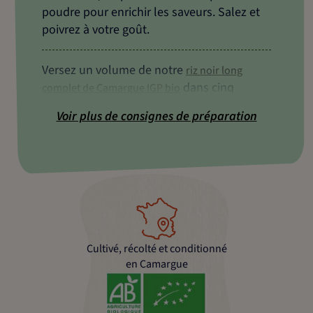
poudre pour enrichir les saveurs. Salez et
poivrez à votre goût.
Versez un volume de notre
riz noir long
dans cinq
complet de Camargue IGP bio
volumes d'eau bouillante salée.
Voir plus de consignes de préparation
Laissez cuire à couvert et à feu moyen
pendant 35 minutes, puis égouttez.
Et pour terminer, dressez sur l'assiette,
saupoudrez délicatement de paprika pour
ajouter une touche de couleur et garnissez
Cultivé, récolté et conditionné
de brins de persil frais
en Camargue