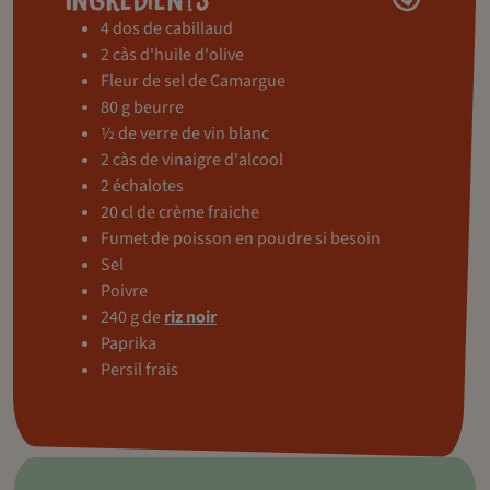
4 dos de cabillaud
2 càs d'huile d'olive
Fleur de sel de Camargue
80 g beurre
½ de verre de vin blanc
2 càs de vinaigre d'alcool
2 échalotes
20 cl de crème fraiche
Fumet de poisson en poudre si besoin
Sel
Poivre
240 g de
riz noir
Paprika
Persil frais